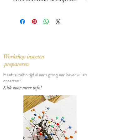
Uitgever: De Bezige Bij
BBLiterair
In zeer goede staat
ISBN: 9023408012
Taal: Nederlands
Bindwijze: Paperback
Verschijningsdatum: 1988
Aantal pagina's: 254
Workshop insecten
prepareren
Heeft u zelf altijd al eens graag een kever willen
opzetten?
Klik voor meer info!