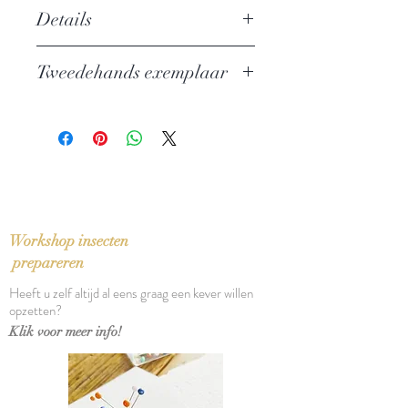
Details
Auteur: Charles Dickens
Tweedehands exemplaar
Uitgever: L. J. Veen
ISBN: 9020439952
In zeer goede staat
Taal: Nederlands
Bindwijze: Gebonden
Verschijningsdatum: 1979
Aantal pagina's: 925
Workshop insecten
prepareren
Heeft u zelf altijd al eens graag een kever willen
opzetten?
Klik voor meer info!