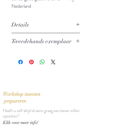
Nederland
Details
Auteur: Jan Siebelink
Tweedehands exemplaar
Uitgever: De Bezige Bij
Oerboek
In perfecte staat
ISBN: 9789023478164
Taal: Nederlands
Bindwijze: Gebonden met
stofomslag
Verschijningsdatum: 2013
Aantal pagina's: 399
Workshop insecten
prepareren
Heeft u zelf altijd al eens graag een kever willen
opzetten?
Klik voor meer info!