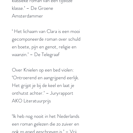
klassieke roman van een tijdloze
klasse.’ – De Groene
Amsterdammer
‘ Het lichaam van Clara is een mooi
gecomponeerde roman over schuld
en boete, pijn en genot, religie en
waanzin.’ – De Telegraaf
Over Knielen op een bed violen:
‘Ontroerend en aangrijpend eerlijk.
Het grijpt je bij de keel en laat je
onthutst achter.’ – Juryrapport
AKO Literatuurprijs
‘Ik heb nog nooit in het Nederlands
een roman gelezen die zo zuiver en
ook zo goed geschreven is.’ – Vrij