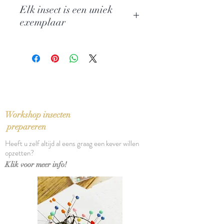
Naam: Euphaea Variegata +
Elk insect is een uniek
Rhinocypha Anisoptera
exemplaar
Familie: Euphaeidae
Herkomst: Indonesia
Grootte en kleur kunnen hierdoor
Afmetingen stolp: 12 x 13 cm
wat afwijken van de voorbeeldfoto
Workshop insecten
prepareren
Heeft u zelf altijd al eens graag een kever willen
opzetten?
Klik voor meer info!