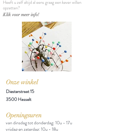
Heeft u zelf altijd al eens graag een kever willen
Pages: [26], 626, [92] p.
opzetten?
Size: 37 x 23 x 6 cm
Klik voor meer info!
Onze winkel
Diesterstraat 15
3500 Hasselt
Openingsuren
van dinsdag tot donderdag: 10u - 17u
vrijdag en zaterdag: 10u - 18u