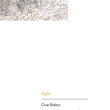
jd om ze te lezen erbij konden kopen, maar meestal verwar
t men het kopen
van
Arthur Schopenhauer
(1788-1860)
Info
Over Boktor