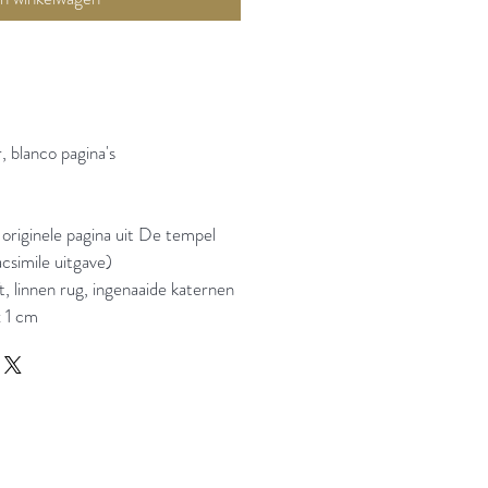
 blanco pagina's
originele pagina uit De tempel
csimile uitgave)
t, linnen rug, ingenaaide katernen
x 1 cm