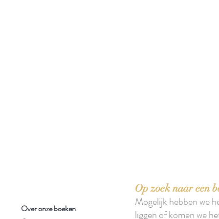
 boeken met het toe-eigenen van de inhoud ervan.'
Op zoek naar een b
Mogelijk hebben we h
Over onze boeken
liggen of komen we he