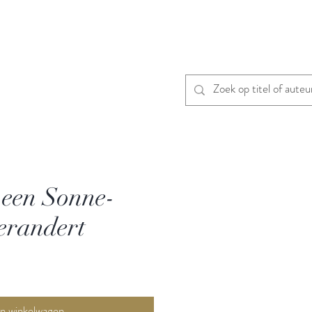
n een Sonne-
erandert
In winkelwagen