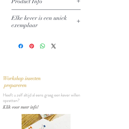
Product Info
Naam: Chrysochroa Aurora
Elke kever is een uniek
Familie: Buprestidae
exemplaar
Herkomst: Sulawesi
Afmeting: 4 cm
Grootte en kleur kunnen hierdoor
Geslacht: -
wat afwijken van de voorbeeldfoto
Afmetingen stolp: 10 x 10 cm
Workshop insecten
prepareren
Heeft u zelf altijd al eens graag een kever willen
opzetten?
Klik voor meer info!