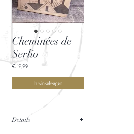
Cheminées de
Serlio
Prijs
€ 19,99
In winkelwagen
Details
Boktor book sleeve