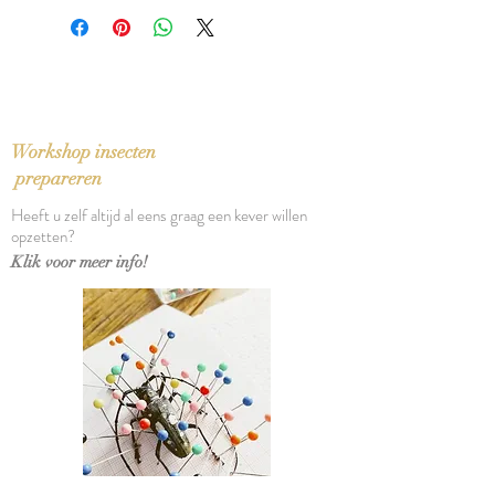
Stevig leerpapier, wasbaar op 30°.
Intensief gebruik zorgt voor een
mooi gekreukt effect. Door te
wassen wordt de sleeve terug glad.
Afmetingen: 24 x 16,5 cm
Workshop insecten
prepareren
Heeft u zelf altijd al eens graag een kever willen
opzetten?
Klik voor meer info!