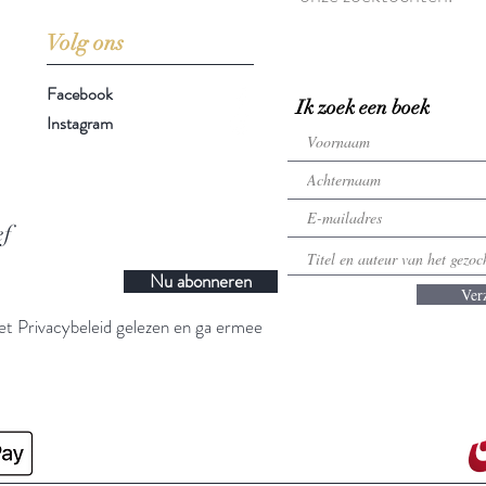
Volg ons
Facebook
Ik zoek een boek
Instagram
ef
Nu abonneren
Ver
t Privacybeleid gelezen en ga ermee