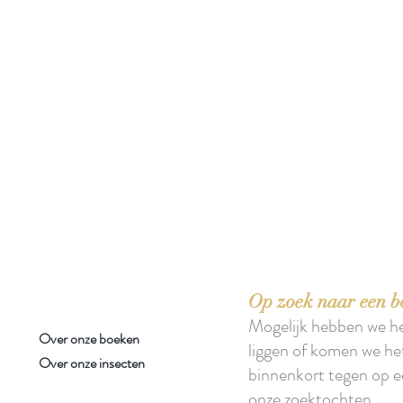
 boeken met het toe-eigenen van de inhoud ervan.'
Op zoek naar een b
Mogelijk hebben we h
Over onze boeken
liggen of komen we he
Over onze insecten
binnenkort tegen op e
onze zoektochten.