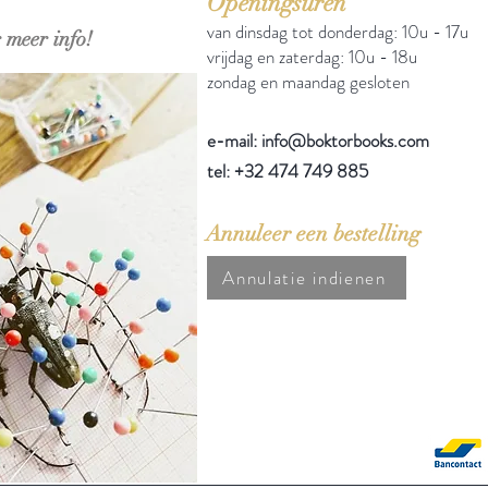
Openingsuren
van dinsdag tot donderdag: 10u - 17u
 meer info!
vrijdag en zaterdag: 10u - 18u
zondag en maandag gesloten
e-mail: info@boktorbooks.com
tel: +32 474 749 885
Annuleer een bestelling
Annulatie indienen