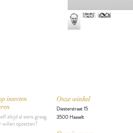
'Het zou mooi zijn boeken te kopen als we de ti
p insecten
Onze winkel
eren
Diesterstraat 15
elf altijd al eens graag
3500 Hasselt
r willen opzetten?