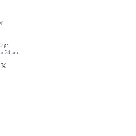
ng
0 gr.
2 x 24 cm