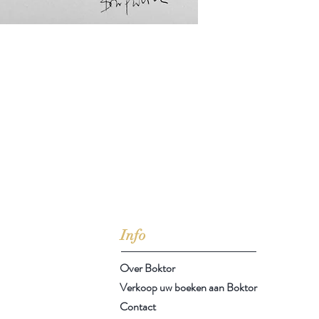
jd om ze te lezen erbij konden kopen, maar meestal verwar
t men het kopen
van
Arthur Schopenhauer
(1788-1860)
Info
Over Boktor
Verkoop uw boeken aan Boktor
Contact