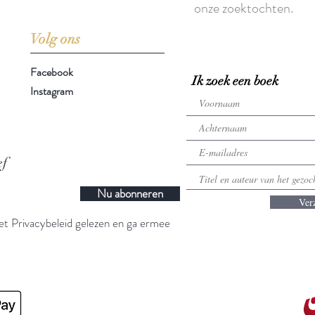
onze zoektochten.
Volg ons
Facebook
Ik zoek een boek
Instagram
ef
Nu abonneren
Ver
t Privacybeleid gelezen en ga ermee