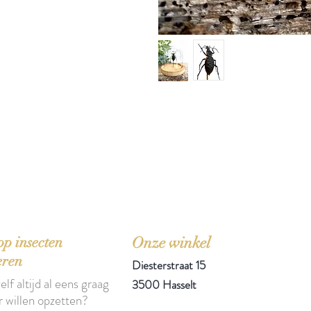
'Het zou mooi zijn boeken te kopen als we de ti
p insecten
Onze winkel
eren
Diesterstraat 15
elf altijd al eens graag
3500 Hasselt
r willen opzetten?