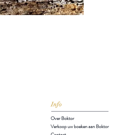
jd om ze te lezen erbij konden kopen, maar meestal verwar
t men het kopen
van
Arthur Schopenhauer
(1788-1860)
Info
Over Boktor
Verkoop uw boeken aan Boktor
Contact