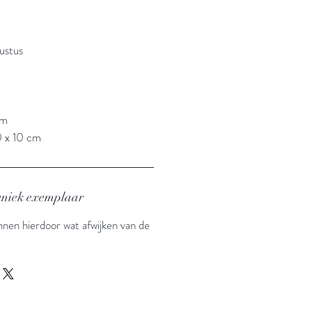
ustus
cm
0 x 10 cm
 uniek exemplaar
nnen hierdoor wat afwijken van de