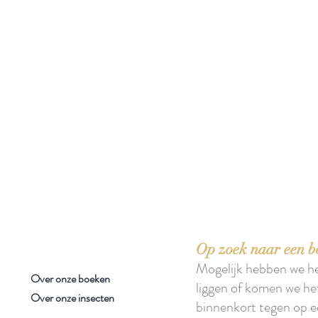
 boeken met het toe-eigenen van de inhoud ervan.'
Op zoek naar een b
Mogelijk hebben we h
Over onze boeken
liggen of komen we he
Over onze insecten
binnenkort tegen op e