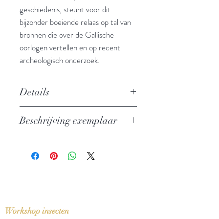
geschiedenis, steunt voor dit
bijzonder boeiende relaas op tal van
bronnen die over de Gallische
oorlogen vertellen en op recent
archeologisch onderzoek.
Details
Auteur: Robert Nouwen
Beschrijving exemplaar
Uitgever: Davidsfonds
ISBN: 9789058262325
In perfecte staat
Taal: Nederlands
Bindwijze: Paperback
Verschijningsdatum: 2003
Aantal pagina's: 236
Workshop insecten