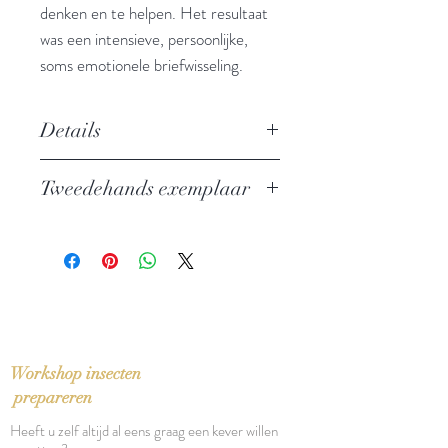
denken en te helpen. Het resultaat
was een intensieve, persoonlijke,
soms emotionele briefwisseling.
Details
Met liedteksten van Robert Long
Tweedehands exemplaar
Auteur: Dimitri Frenkel Frank en
Karel van het Reve
In perfecte staat
Uitgever: deProm
ISBN: 9789068015850
Taal: Nederlands
Bindwijze: Paperback
Verschijningsdatum: 200
Aantal pagina's: 139
Workshop insecten
prepareren
Heeft u zelf altijd al eens graag een kever willen