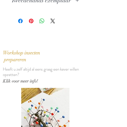
Tweedehands exemplaar
Modern Drama
Auteur: John Fuegi
In zeer goede staat
Uitgever: Grove Press
ISBN: 9780802115294
Taal: Engels
Bindwijze: Gebonden met
stofomslag
Verschijningsdatum: 1994
Workshop insecten
Aantal pagina's: 732
prepareren
Heeft u zelf altijd al eens graag een kever willen
opzetten?
Klik voor meer info!