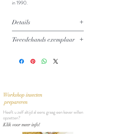
in 1990.
Details
Auteur: Bernardo Soares [Fernando
Tweedehands exemplaar
Pessoa]
Uitgever: De Arbeiderspers
In perfecte staat
Privé-domein nr. 283
ISBN: 9789029539579
Taal: Nederlands
Vertaling: Harrie Lemmens
Oorspronkelijke titel: Livro do
Desassossego (1982)
Workshop insecten
Bindwijze: Paperback
prepareren
Verschijningsdatum: 2018
Heeft u zelf altijd al eens graag een kever willen
Aantal pagina's: 612
opzetten?
Klik voor meer info!