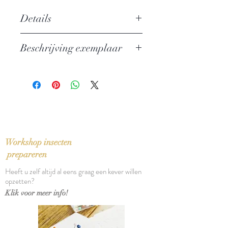
Details
Auteur: Aravind Adiga
Beschrijving exemplaar
Uitgever: Atlantis Books
ISBN: 9781848872073
In perfecte staat
Taal: English
Bindwijze: Pocket
Verschijningsdatum: 2009
Aantal pagina's: 352
Workshop insecten
prepareren
Heeft u zelf altijd al eens graag een kever willen
opzetten?
Klik voor meer info!