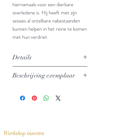
hiernamaals voor een dierbare
overledene is. Hij heeft met zijn
sessies al ontelbare nabestaanden
kunnen helpen in het reine te komen
met hun verdriet.
Details
Mijn contacten met de
Beschrijving exemplaar
geesteswereld
Auteur: Pascal Voggenhuber
In perfecte staat
Uitgever: Boekerij
ISBN: 9789022557891
Taal: Nederlands
Bindwijze: Paperback
Verschijningsdatum: 2011
Aantal pagina's: 208
Workshop insecten