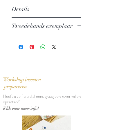
Details
Auteur: Daniil Charms, Aleksandr
Tweedehands exemplaar
Vvedenski, Vladimir Kazakov
Uitgever: G. A. Van Oorschot
In zeer goede staat, kleine
Russische Miniaturen
beschadiging aan rug stofomslag
Taal: Nederlands
Vertaling: Charles B. Timmer
Bindwijze: Linnen band met
stofomslag
Verschijningsdatum: 1978
Workshop insecten
Aantal pagina's: 201
prepareren
Heeft u zelf altijd al eens graag een kever willen
opzetten?
Klik voor meer info!