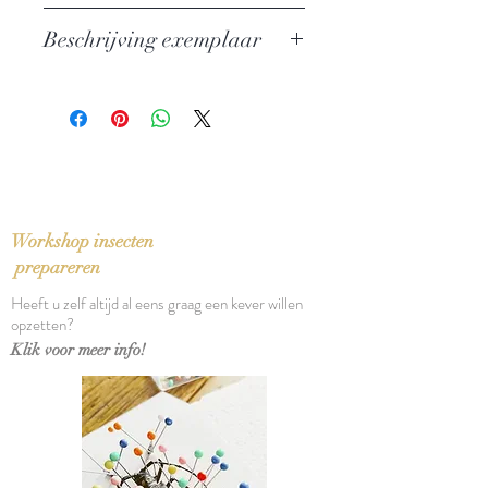
Auteur: Sinclair Lewis
Beschrijving exemplaar
Uitgever: Van Oorschot
ISBN: 9789028242180
In perfecte staat
Taal: Nederlands
Bindwijze: Paperback
Verschijningsdatum: 2014
Aantal pagina's: 387
Workshop insecten
prepareren
Heeft u zelf altijd al eens graag een kever willen
opzetten?
Klik voor meer info!