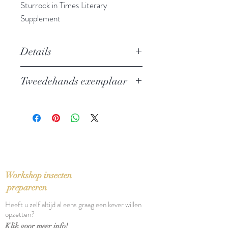
Sturrock in Times Literary
Supplement
Details
Voorafgegaan door "over de
Tweedehands exemplaar
literatuur beschouwd als een
stierengevecht"
In perfecte staat
Auteur: Michel Leiris
Uitgever: De Arbeiderspers
Privé-domein nr. 70
ISBN: 9789029528665
Taal: Nederlands
Vertaling: Kees Jongenburger
Workshop insecten
Oorspronkelijke titel: L'âge
prepareren
d'homme, précéde de De la
Heeft u zelf altijd al eens graag een kever willen
littérature considérée comme une
opzetten?
tauromachie (1939)
Klik voor meer info!