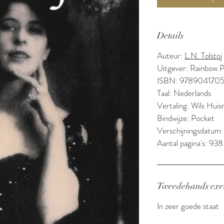
Details
Auteur:
L.N. Tolstoj
Uitgever: Rainbow 
ISBN: 978904170
Taal: Nederlands
Vertaling: Wils Hui
Bindwijze: Pocket
Verschijningsdatum:
Aantal pagina's: 938
Tweedehands ex
In zeer goede staat