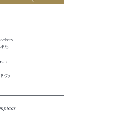
Pockets
5495
sman
 1995
emplaar