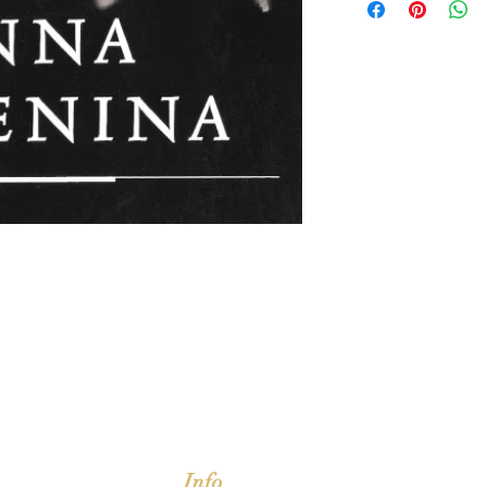
jd om ze te lezen erbij konden kopen, maar meestal verwar
t men het kopen
van
Arthur Schopenhauer
(1788-1860)
Info