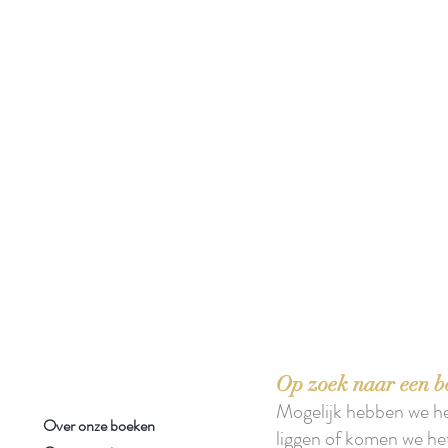
 boeken met het toe-eigenen van de inhoud ervan.'
Op zoek naar een b
Mogelijk hebben we h
Over onze boeken
liggen of komen we he