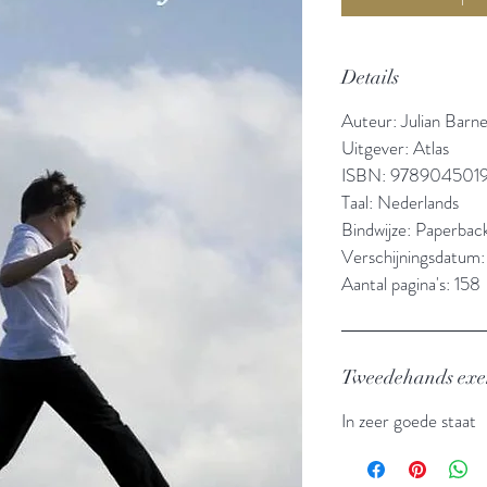
Details
Auteur: Julian Barn
Uitgever: Atlas
ISBN: 978904501
Taal: Nederlands
Bindwijze: Paperbac
Verschijningsdatum:
Aantal pagina's: 158
Tweedehands ex
In zeer goede staat