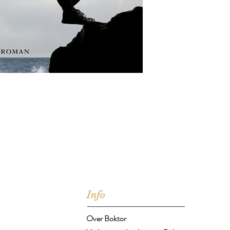
jd om ze te lezen erbij konden kopen, maar meestal verwar
t men het kopen
van
Arthur Schopenhauer
(1788-1860)
Info
Over Boktor