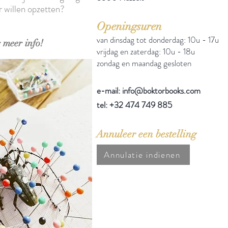
r willen opzetten?
Openingsuren
van dinsdag tot donderdag: 10u - 17u
 meer info!
vrijdag en zaterdag: 10u - 18u
zondag en maandag gesloten
e-mail: info@boktorbooks.com
tel: +32 474 749 885
Annuleer een bestelling
Annulatie indienen