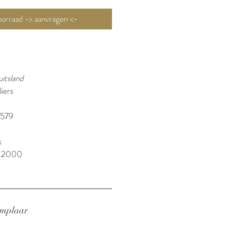
Niet op voorraad -> aanvragen <-
uitsland
iers
4579
k
: 2000
emplaar