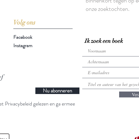
binnenkort tegen op e
onze zoektochten.
Volg ons
Facebook
Ik zoek een boek
Instagram
ef
Nu abonneren
Ver
t Privacybeleid gelezen en ga ermee