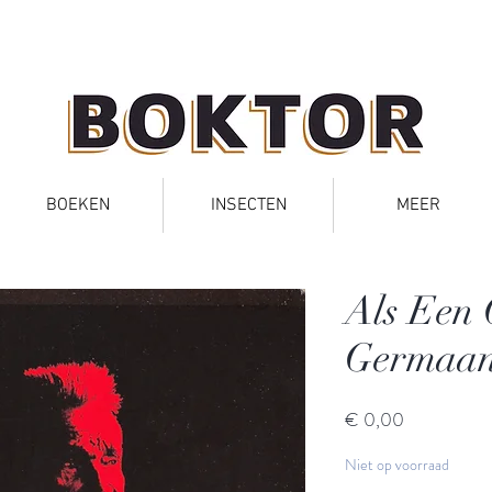
BOEKEN
INSECTEN
MEER
Als Een
Germaan
Prijs
€ 0,00
Niet op voorraad