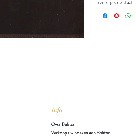
In zeer goede staat
jd om ze te lezen erbij konden kopen, maar meestal verwar
t men het kopen
van
Arthur Schopenhauer
(1788-1860)
Info
Over Boktor
Verkoop uw boeken aan Boktor