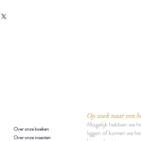
 boeken met het toe-eigenen van de inhoud ervan.'
Op zoek naar een b
Mogelijk hebben we h
Over onze boeken
liggen of komen we he
Over onze insecten