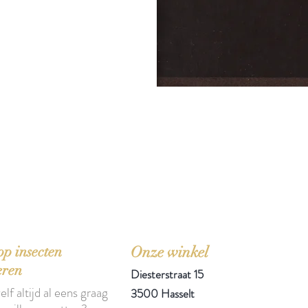
'Het zou mooi zijn boeken te kopen als we de ti
p insecten
Onze winkel
eren
Diesterstraat 15
elf altijd al eens graag
3500 Hasselt