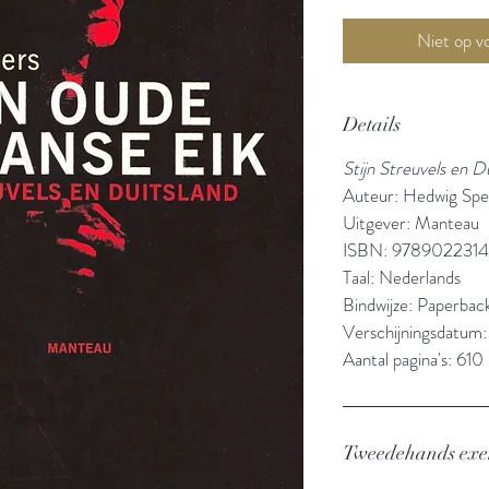
Details
Stijn Streuvels en D
Auteur: Hedwig Spel
Uitgever: Manteau
ISBN: 978902231
Taal: Nederlands
Bindwijze: Paperbac
Verschijningsdatum
Aantal pagina's: 610
Tweedehands ex