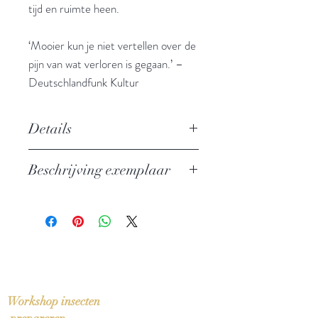
tijd en ruimte heen.
‘Mooier kun je niet vertellen over de
pijn van wat verloren is gegaan.’ –
Deutschlandfunk Kultur
Details
Auteur: Sasha Marianna Salzmann
Beschrijving exemplaar
Uitgever: Meridiaan Uitgevers
ISBN: 9789493169753
Nieuw exemplaar
Taal: Nederlands
Bindwijze: Paperback
Verschijningsdatum: 2022
Aantal pagina's: 374
Workshop insecten