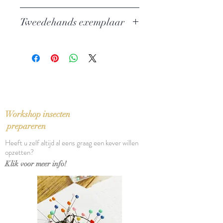
Auteur: Philip Roth
Tweedehands exemplaar
Uitgever: De Bezige Bij
ISBN: 9789023420026
In zeer goede staat
Taal: Nederlands
Bindwijze: Gebonden met
stofomslag
Verschijningsdatum: 2007
Aantal pagina's: 208
Workshop insecten
prepareren
Heeft u zelf altijd al eens graag een kever willen
opzetten?
Klik voor meer info!