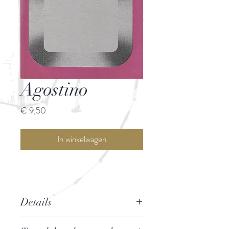
Agostino
Prijs
€ 9,50
In winkelwagen
Details
Auteur: Alberto Moravia