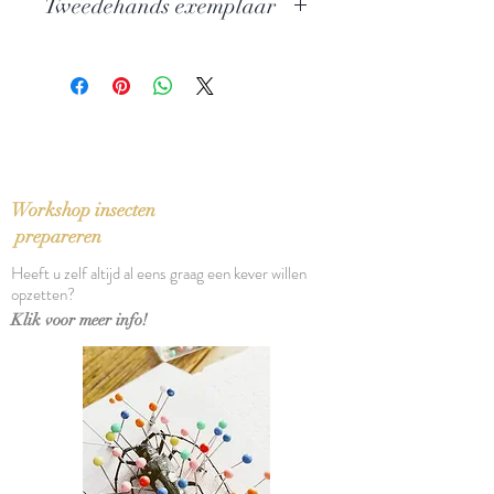
Tweedehands exemplaar
Uitgever: Contact
Taal: Nederlands
In zeer goede staat
Bindwijze: Paperback
Verschijningsdatum: 1974
Aantal pagina's: 98
Workshop insecten
prepareren
Heeft u zelf altijd al eens graag een kever willen
opzetten?
Klik voor meer info!