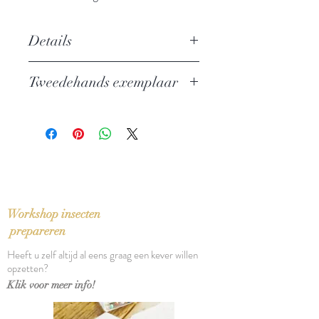
Details
Auteur: George Orwell
Tweedehands exemplaar
Uitgever: De Arbeiderspers
ISBN: 9789029538237
In zeer goede staat
Taal: Nederlands
Vertaling: Tineke Davids
Oorspronkelijke titel: Nineteen-
eighty-four (1949)
Bindwijze: Paperback
Verschijningsdatum: 2007
Workshop insecten
Aantal pagina's: 312
prepareren
Heeft u zelf altijd al eens graag een kever willen
opzetten?
Klik voor meer info!