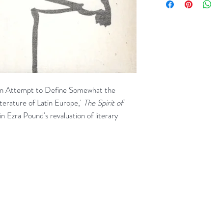
'An Attempt to Define Somewhat the
erature of Latin Europe,'
The Spirit of
in Ezra Pound's revaluation of literary
jd om ze te lezen erbij konden kopen, maar meestal verwar
t men het kopen
van
Arthur Schopenhauer
(1788-1860)