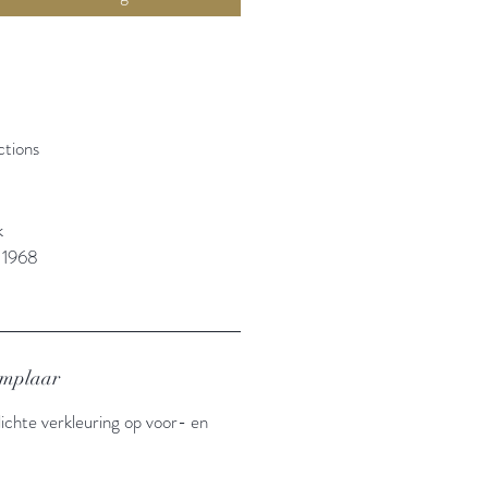
ctions
k
 1968
emplaar
lichte verkleuring op voor- en