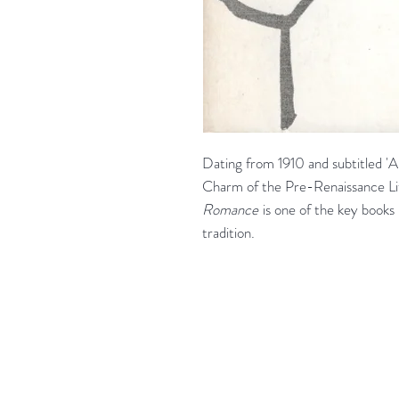
Dating from 1910 and subtitled 
Charm of the Pre-Renaissance Lit
Romance
is one of the key books 
tradition.
'Het zou mooi zijn boeken te kopen als we de ti