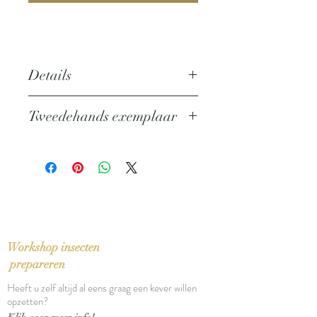
Details
Auteur: Haruki Murakami
Tweedehands exemplaar
Uitgever: Vintage
ISBN: 9780099448785
In zeer goede staat
Taal: English
Bindwijze: Paperback
Verschijningsdatum: 2003
Aantal pagina's: 400
Afmetingen: x x cm
Workshop insecten
prepareren
Heeft u zelf altijd al eens graag een kever willen
opzetten?