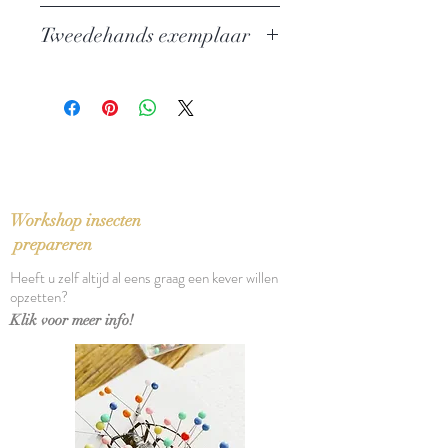
Auteur: Veza Canetti
Tweedehands exemplaar
Uitgever: Athenaeum - Polak & Van
Gennep
In zeer goede staat
ISBN: 9789025306342
Taal: Nederlands
Bindwijze: Linnenband met
stofomslag
Verschijningsdatum: 1994
Aantal pagina's: 80
Workshop insecten
prepareren
Heeft u zelf altijd al eens graag een kever willen
opzetten?
Klik voor meer info!