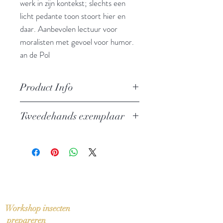
werk in zijn kontekst; slechts een
licht pedante toon stoort hier en
daar. Aanbevolen lectuur voor
moralisten met gevoel voor humor.
an de Pol
Product Info
Auteur: Francisco de Quevedo
Tweedehands exemplaar
Uitgever: Ambo / Baarn
Ambo-Klassiek
In zeer goede staat
ISBN: 9789026310287
Taal: Nederlands
Vertaling: Barber van de Pol
Oorspronkelijke titel: Los Sueños
(1627)
Bindwijze: Linnen band met
Workshop insecten
stofomslag
prepareren