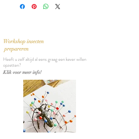
Drexelia è Societate Jesu.
Editio Tertia
Author: Jeremias Drexel S.J.
Publisher: Johannes Hertsroy
München
1625
Workshop insecten
Language: Latin
prepareren
Binding: Vellum
Heeft u zelf altijd al eens graag een kever willen
Pages: [9], 279
opzetten?
Size: 10 x 5,5 x 2,5 cm
Klik voor meer info!