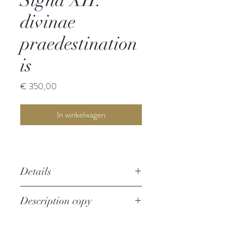
divinae
praedestination
is
Prijs
€ 350,00
In winkelwagen
Details
Christianus locupletatus seu signa
Description copy
XII. divinae praedestinationis totidem
symbolis explicata Ab Hieremia
Fine copy