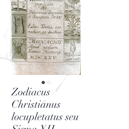
Zodiacus
Christianus
locupletatus seu
Signa XII.