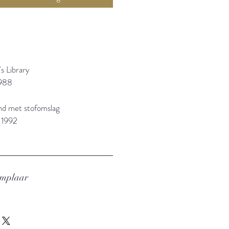
s Library
988
and met stofomslag
 1992
emplaar