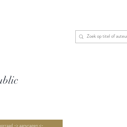
blic
Niet op voorraad -> aanvragen <-