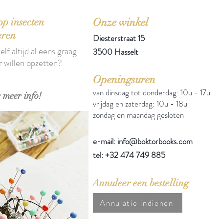
p insecten
Onze winkel
eren
Diesterstraat 15
elf altijd al eens graag
3500 Hasselt
r willen opzetten?
Openingsuren
van dinsdag tot donderdag: 10u - 17u
 meer info!
vrijdag en zaterdag: 10u - 18u
zondag en maandag gesloten
e-mail: info@boktorbooks.com
tel: +32 474 749 885
Annuleer een bestelling
Annulatie indienen