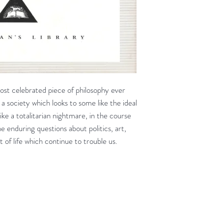
ost celebrated piece of philosophy ever
 a society which looks to some like the ideal
e a totalitarian nightmare, in the course
the enduring questions about politics, art,
of life which continue to trouble us.
jd om ze te lezen erbij konden kopen, maar meestal verwar
t men het kopen
van
Arthur Schopenhauer
(1788-1860)